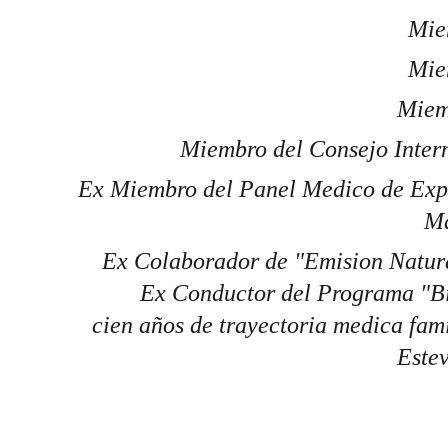
Mie
Mie
Miem
Miembro del Consejo Intern
Ex Miembro del Panel Medico de Expe
Ma
       Ex Colaborador de "Emision Natural" la radio de Medicina Natural por internet (Barcelona, España)                                
          Ex Conductor del Programa "
cien años de trayectoria medica fami
Estev