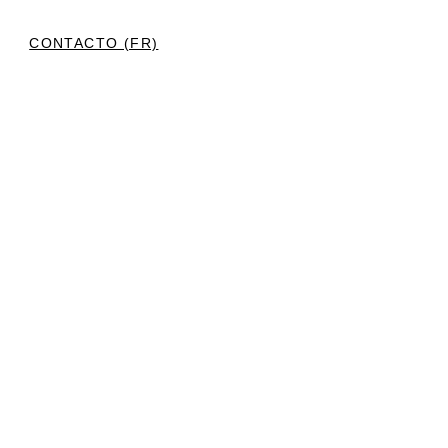
(FR)
CONTACTO (FR)
  Whatsapp:                 
                                  
7         
ltorio Médico Na