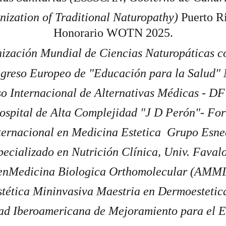
zation of Traditional Naturopathy) 
Puerto Ri
Honorario WOTN 2025.
nización Mundial de Ciencias Naturopáticas 
ngreso Europeo de "Educación para la Salud"
so Internacional de Alternativas Médicas - 
ospital de Alta Complejidad "J D Perón"- For
ternacional en Medicina Estetica  Grupo Esn
pecializado en Nutrición Clínica, Univ. Favalo
enMedicina Biologica Orthomolecular (AMM
tética Mininvasiva Maestria en Dermoesteti
d Iberoamericana de Mejoramiento para el E