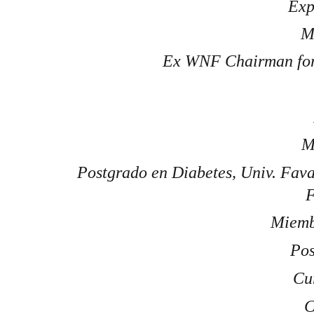
Exp
M
Ex WNF Chairman for 
   
Postgrado en Diabetes, Univ. Faval
F
Miemb
Pos
Cu
C