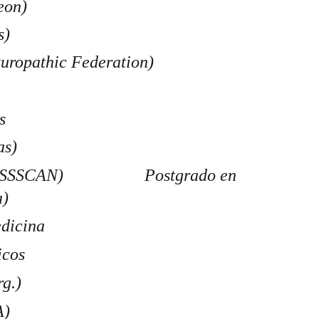
eon)
) 
uropathic Federation)
    
deas)
AN)                   Postgrado en 
a)
dicina
icos
g.)
A)