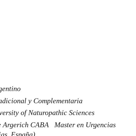
gentino
radicional y Complementaria 
rsity of Naturopathic Sciences
e Argerich CABA   Master en Urgencias 
as, España)