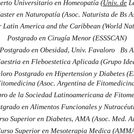
erto Universitario en Homeopatía (
Univ. de
 L
aster en Naturopatía (Asoc. Naturista de Bs As
Latin America and the Caribbean (World Nat
Postgrado en Cirugía Menor (ESSSCAN)
     Postgrado en Obesidad, Univ. Favaloro   Bs As
                                Maestria en Fleboestetica Aplicada (Grupo I
oro Postgrado en Hipertension y Diabetes (ESSSC
itomedicina (Asoc. Argentina de Fitomedicin
ro de la Sociedad Latinoamericana de Fitome
tgrado en
Alimentos Funcionales y Nutracéut
rso Superior en Diabetes, AMA (Asoc. Med. Ar
urso Superior en Mesoterapia Medica (AMM