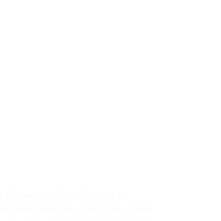
ACTO
Dulin
nal
RISTA
S
 Naturista, Tradicional y 
de bien público que tiene como 