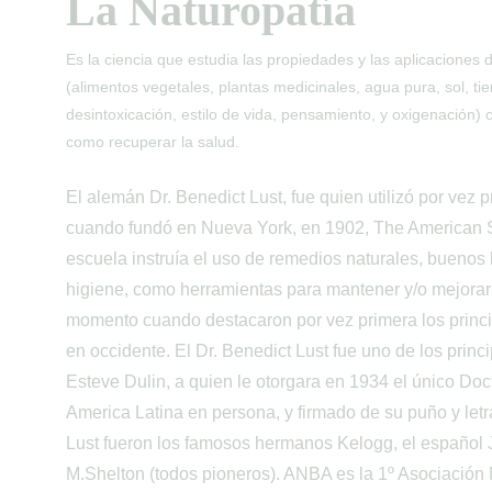
La Naturopatía
Es la ciencia que estudia las propiedades y las aplicaciones 
(alimentos vegetales, plantas medicinales, agua pura, sol, tier
desintoxicación, estilo de vida, pensamiento, y oxigenación) 
como recuperar la salud.
El alemán Dr. Benedict Lust, fue quien utilizó por vez 
cuando fundó en Nueva York, en 1902, The American S
escuela instruía el uso de remedios naturales, buenos h
higiene, como herramientas para mantener y/o mejorar 
momento cuando destacaron por vez primera los princi
en occidente. El Dr. Benedict Lust fue uno de los princ
Esteve Dulin, a quien le otorgara en 1934 el único Doc
America Latina en persona, y firmado de su puño y letra.
Lust fueron los famosos hermanos Kelogg, el español J
M.Shelton (todos pioneros). ANBA es la 1º Asociación 