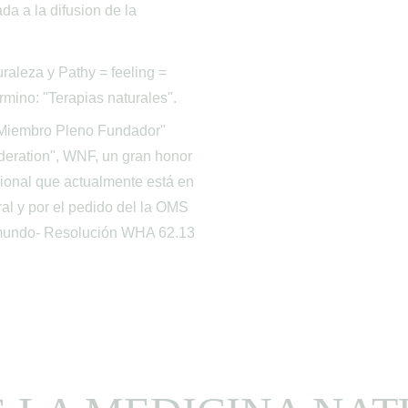
a a la difusion de la 
raleza y Pathy = feeling = 
ermino: "Terapias naturales".
"Miembro Pleno Fundador" 
eration", WNF, un gran honor 
cional que actualmente está en 
al y por el pedido del la OMS 
l mundo- Resolución WHA 62.13 