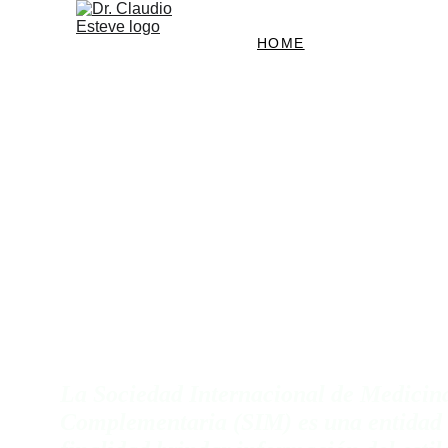
HOME
TEMÁTICAS
CONT
Dr. Claudio Esteve 
Sociedad Internacio
MEDICINA NATU
La Sociedad Internacional de Medicina
Complementaria (SIM) es una entidad 